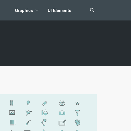
Graphics
UI Elements
*/ ?>